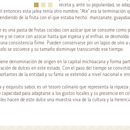
receta y, ante su popularidad, se ada
el entonces esta jalea tenía otro nombre, “Ate” era la terminación 
pendiendo de la fruta con el que estaba hecho: manzanate, guayaba
e es una pasta de frutas cocidas con azúcar que se consume como p
ure y se cuece con azúcar hasta que espesa y al enfriar, se desmolda
 una consistencia firme. Pueden conservarse por un lapso de uno a 
olo se oscurece y su tamaño disminuye transcurrido ese tiempo.
tiene denominación de origen en la capital michoacana y forma part
ración de dulces en este estado. Con el paso del tiempo se convirti
rtantes de la entidad y su fama se extendió a nivel nacional e int
ia y exquisito sabor, es un tesoro culinario que representa la riquez
 capacidad para adaptarse a los gustos locales y su presencia en ce
les hacen de este dulce una muestra viva de la cultura y la herencia