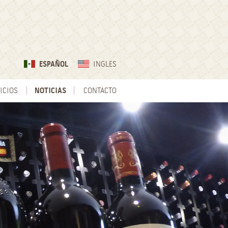
ESPAÑOL
INGLES
ICIOS
NOTICIAS
CONTACTO
N PRIVADO
T PARKING
RAS
CA EN VIVO
ETA DE REGALO
ONES
 DE CATA