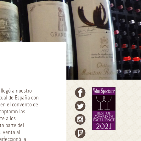
llegó a nuestro
tual de España con
en el convento de
daptaron las
ate
a los
ta parte del
u venta al
erfeccionó la