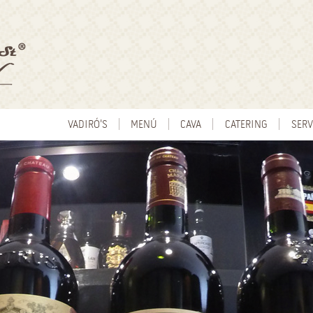
VADIRÓ'S
MENÚ
CAVA
CATERING
SERV
ALIMENTOS
SALÓ
BEBIDAS
VALE
NIÑE
MÚSI
TARJ
ARC
CLUB